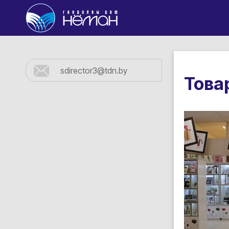
Торговый дом "Неман"
sdirector3@tdn.by
Това